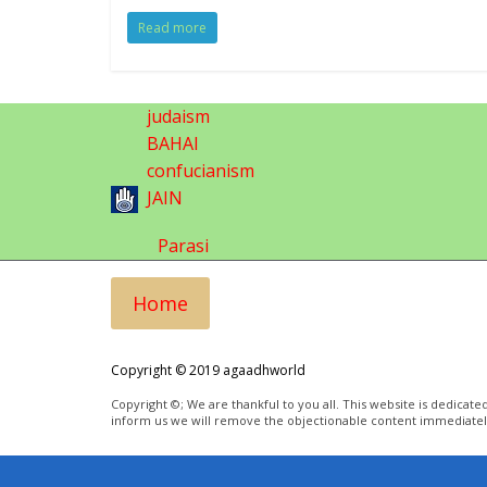
Read more
judaism
BAHAI
confucianism
JAIN
Parasi
Home
Copyright © 2019 agaadhworld
Copyright ©; We are thankful to you all. This website is dedica
inform us we will remove the objectionable content immediatel