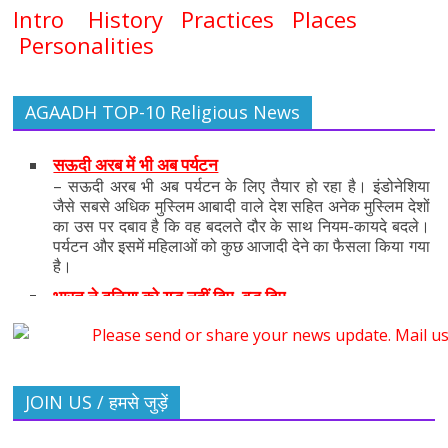
Intro
History
Practices
Places
Personalities
AGAADH TOP-10 Religious News
सऊदी अरब में भी अब पर्यटन
– सऊदी अरब भी अब पर्यटन के लिए तैयार हो रहा है। इंडोनेशिया
जैसे सबसे अधिक मुस्लिम आबादी वाले देश सहित अनेक मुस्लिम देशों
का उस पर दबाव है कि वह बदलते दौर के साथ नियम-कायदे बदले।
पर्यटन और इसमें महिलाओं को कुछ आजादी देने का फैसला किया गया
है।
भारत ने दुनिया को युद्ध नहीं दिए, बुद्ध दिए
– भारत के प्रधानमंत्री नरेन्द्र मोदी ने संयुक्त राष्ट्र की आम सभा में
दुनिया को याद दिलाया कि भारत ने दुनिया को युद्ध नहीं दिए, बुद्ध दिए
हैं।
बहाई पंथ के मूल प्रवर्तक
JOIN US / हमसे जुड़ें
– बहाई पंथ के मूल प्रवर्तक बाब महान के जन्म की 200वीं वर्षगांठ
मनाई जा रही है। इस अवसर पर बहाई वल्र्ड सेंटर ने एक नई
अंतर्राष्ट्रीय वेबसाइट लॉन्च की है।