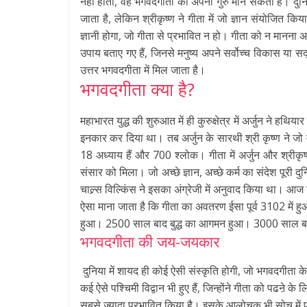
नहीं होता, वह भगवदगीता को अपना गुरु मान सकता है। दुनिया 
जाता है, लेकिन श्रीकृष्ण ने गीता में जो ज्ञान संयोजित क
ज्ञानी होगा, जो गीता से प्रभावित न हो। गीता को न मानना अल
उपाय बताए गए हैं, जिनसे मनुष्य अपने सर्वोच्च विकास या 
उत्तर भगवदगीता में मिल जाता है।
भगवदगीता क्या है?
महाभारत युद्ध की शुरुआत में ही कुरुक्षेत्र में अर्जुन ने हथ
इनकार कर दिया था। तब अर्जुन के सारथी श्री कृष्ण ने जो म
18 अध्याय हैं और 700 श्लोक। गीता में अर्जुन और श्रीकृष्ण 
संसार को मिला। जो अच्छे ज्ञान, अच्छे कर्म का संदेश पूरी दु
चाल्र्स विल्किंस ने इसका अंग्रेजी में अनुवाद किया था। आ
ऐसा माना जाता है कि गीता का अवतरण ईसा पूर्व 3102 में
हुआ। 2500 साल बाद बुद्ध का आगमन हुआ। 3000 साल ब
भगवदगीता की जय-जयकार
दुनिया में शायद ही कोई ऐसी संस्कृति होगी, जो भगवदगीता के 
कई ऐसे पश्चिमी विद्वान भी हुए हैं, जिन्होंने गीता को पढऩे के
सबसे ज्यादा प्रभावित किया है। इसके आलोचक भी सोच में पड़