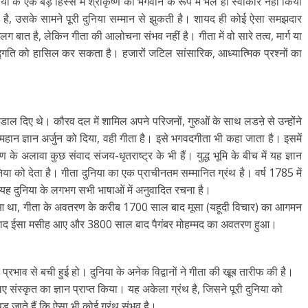
के एक बड़े हिस्से में श्रीकृष्ण को भगवान के रूप में भले ही स्वीकार नहीं किया
िया है, उसके सामने पूरी दुनिया सम्मान से झुकती है। शायद ही कोई ऐसा समझदार
ग बात है, लेकिन गीता की आलोचना संभव नहीं है। गीता में वो सारे तत्व, मार्ग या
सद्गति को हासिल कर सकता है। हजारों जटिल सांसारिक, आध्यात्मिक प्रश्नों का
ियार डाल दिए थे। कौरव दल में शामिल अपने परिजनों, गुरुओं के साथ लडऩे से उन्होंने
हान ज्ञान अर्जुन को दिया, वही गीता है। इसे भगवदगीता भी कहा जाता है। इसमें
के अलावा कुछ संवाद संजय-धृतराष्ट्र के भी हैं। युद्ध भूमि के बीच में यह ज्ञान
निया को देता है। गीता दुनिया का एक प्राचीनतम सम्मानित ग्रंथ है। वर्ष 1785 में
ज यह दुनिया के लगभग सभी भाषाओं में अनुवादित रचना है।
 हुआ था, गीता के अवतरण के करीब 1700 साल बाद मूसा (यहूदी विचार) का आगमन
ाद ईसा मसीह आए और 3800 साल बाद पैगंबर मोहम्मद का अवतरण हुआ।
प्रभाव से बची हुई हो। दुनिया के अनेक विद्वानों ने गीता की खूब तारीफ की है।
 लिए संस्कृत का ज्ञान प्राप्त किया। यह अकेला ग्रंथ है, जिसने पूरी दुनिया को
 जाते हैं कि ऐसा भी कोई ग्रंथ संभव है।